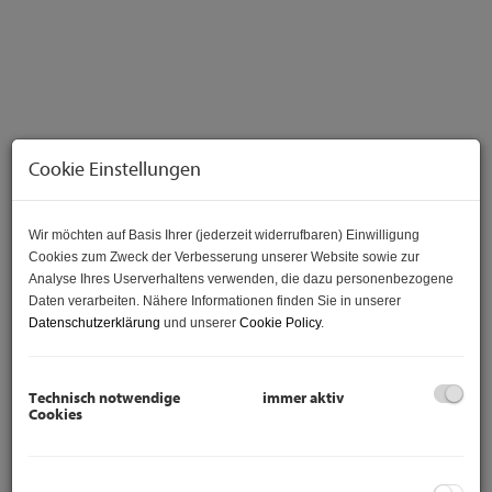
Cookie Einstellungen
Wir möchten auf Basis Ihrer (jederzeit widerrufbaren) Einwilligung
Cookies zum Zweck der Verbesserung unserer Website sowie zur
Beschreibung
Analyse Ihres Userverhaltens verwenden, die dazu personenbezogene
Daten verarbeiten. Nähere Informationen finden Sie in unserer
Lebensqualität im eigenen Einfamilienhaus - mit guter
Datenschutzerklärung
und unserer
Cookie Policy
.
Anbindung - Hochwertige Ausstattung
Technisch notwendige
immer aktiv
Wer die Nähe zur Großstadt möchte, aber trotzdem
Cookies
Ruhe und Abstand zum hektischen Alltag sucht, ist
hier genau richtig!