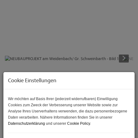
Beschreibung
Cookie Einstellungen
Lebensqualität im eigenen Einfamilienhaus - mit guter
Anbindung - Hochwertige Ausstattung
Wir möchten auf Basis Ihrer (jederzeit widerrufbaren) Einwilligung
Cookies zum Zweck der Verbesserung unserer Website sowie zur
Analyse Ihres Userverhaltens verwenden, die dazu personenbezogene
Wer die Nähe zur Großstadt möchte, aber trotzdem
Daten verarbeiten. Nähere Informationen finden Sie in unserer
Ruhe und Abstand zum hektischen Alltag sucht, ist
Datenschutzerklärung
und unserer
Cookie Policy
.
hier genau richtig!