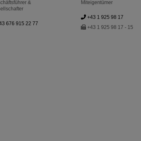
chäftsführer &
Miteigentümer
ellschafter
+43 1 925 98 17
43 676 915 22 77
+43 1 925 98 17 - 15