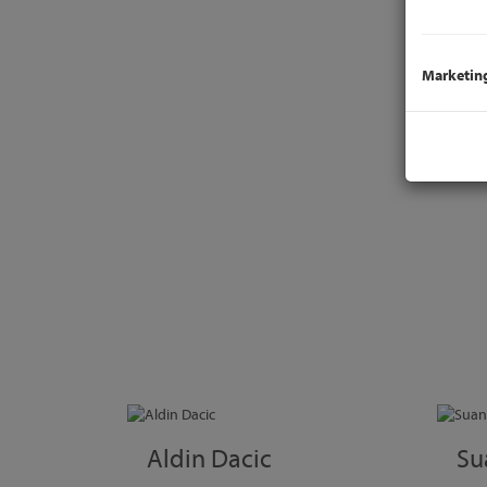
Marketin
Aldin Dacic
Su