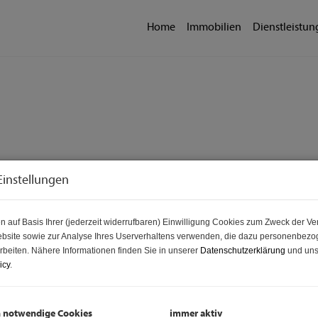
Home
Immobilien
Dienstleistu
Einstellungen
n auf Basis Ihrer (jederzeit widerrufbaren) Einwilligung Cookies zum Zweck der V
bsite sowie zur Analyse Ihres Userverhaltens verwenden, die dazu personenbez
rbeiten. Nähere Informationen finden Sie in unserer
Datenschutzerklärung
und uns
icy
.
h notwendige Cookies
immer aktiv