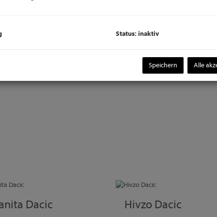
g
Status: inaktiv
Speichern
Alle akz
anita Dacic
Hivzo Dacic