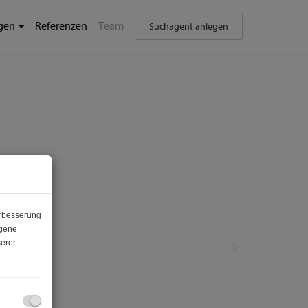
ngen
Referenzen
Team
Suchagent anlegen
erbesserung
ogene
erer