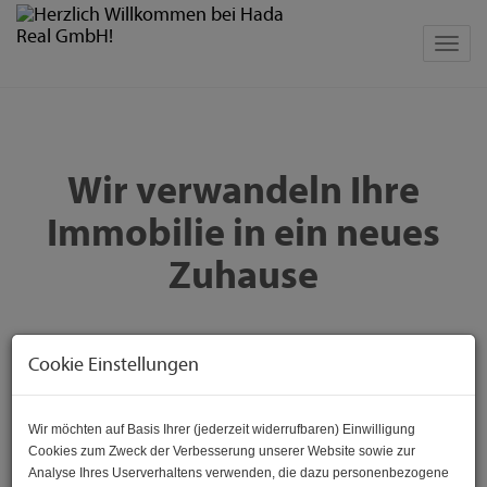
Navig
Wir verwandeln Ihre
Immobilie in ein neues
Zuhause
Wohnungssanierung in Wien – Qualität,
Cookie Einstellungen
die überzeugt
Möchten Sie Ihre Wohnung modernisieren oder komplett
Wir möchten auf Basis Ihrer (jederzeit widerrufbaren) Einwilligung
renovieren? Hada Real GmbH bietet Ihnen umfassende
Cookies zum Zweck der Verbesserung unserer Website sowie zur
und professionelle Sanierungsleistungen, die Ihre
Analyse Ihres Userverhaltens verwenden, die dazu personenbezogene