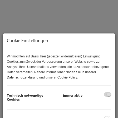
Cookie Einstellungen
Wir möchten auf Basis Ihrer (jederzeit widerrufbaren) Einwilligung
Cookies zum Zweck der Verbesserung unserer Website sowie zur
Beschreibung
Analyse Ihres Userverhaltens verwenden, die dazu personenbezogene
Daten verarbeiten. Nähere Informationen finden Sie in unserer
Lebensqualität im eigenen Einfamilienhaus - mit guter
Datenschutzerklärung
und unserer
Cookie Policy
.
Anbindung - Hochwertige Ausstattung
Technisch notwendige
immer aktiv
Wer die Nähe zur Großstadt möchte, aber trotzdem
Cookies
Ruhe und Abstand zum hektischen Alltag sucht, ist
hier genau richtig!