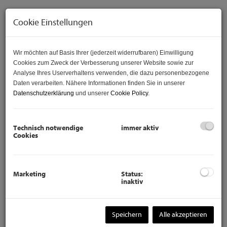
Cookie Einstellungen
Wir möchten auf Basis Ihrer (jederzeit widerrufbaren) Einwilligung
Cookies zum Zweck der Verbesserung unserer Website sowie zur
Analyse Ihres Userverhaltens verwenden, die dazu personenbezogene
Daten verarbeiten. Nähere Informationen finden Sie in unserer
Datenschutzerklärung
und unserer
Cookie Policy
.
Technisch notwendige
immer aktiv
Cookies
Beschreibung
Diese sanierungsbedürftige 5 -
Marketing
Status:
inaktiv
Zimmer - Wohnung in guter Lage im
19. Bezirk steht zum Kauf bereit!
Speichern
Alle akzeptieren
Die Wohnung ist bis zum 10/2023 wie nachfolgend