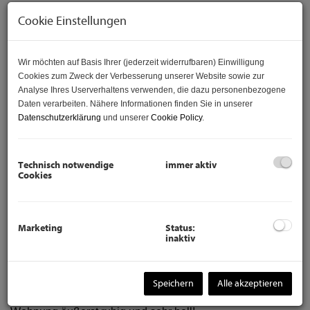
Cookie Einstellungen
Wir möchten auf Basis Ihrer (jederzeit widerrufbaren) Einwilligung
Cookies zum Zweck der Verbesserung unserer Website sowie zur
Analyse Ihres Userverhaltens verwenden, die dazu personenbezogene
Daten verarbeiten. Nähere Informationen finden Sie in unserer
Datenschutzerklärung
und unserer
Cookie Policy
.
Technisch notwendige
immer aktiv
Beschreibung
Cookies
Zur Miete gelangt ab sofort diese
Marketing
Status:
Wohnung in der Hernalser
inaktiv
Hauptstrasse in 1170 Wien.
Die Wohnung befindet sich im 6.Stock eines Neubaus.
Speichern
Alle akzeptieren
Trotz Nähe zur Hernalser Hauptstraße ist die