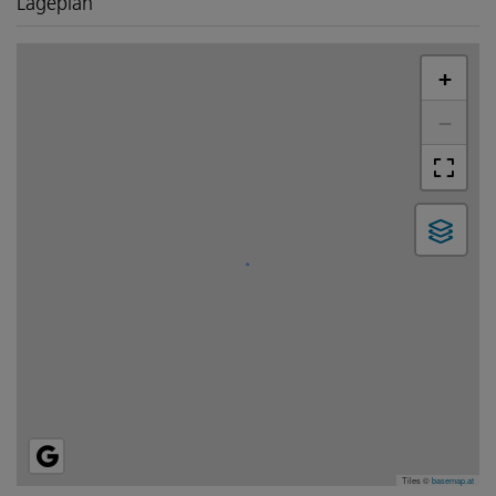
Lageplan
+
−
Tiles ©
basemap.at