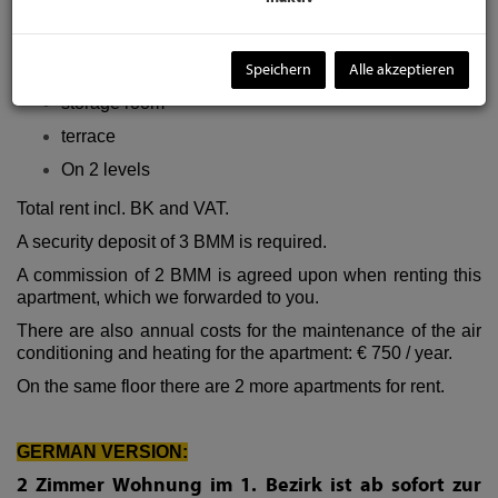
1 bathroom
1 toilet
Separate kitchen
Speichern
Alle akzeptieren
storage room
terrace
On 2 levels
Total rent incl. BK and VAT.
A security deposit of 3 BMM is required.
A commission of 2 BMM is agreed upon when renting this
apartment, which we forwarded to you.
There are also annual costs for the maintenance of the air
conditioning and heating for the apartment: € 750 / year.
On the same floor there are 2 more apartments for rent.
GERMAN VERSION:
2 Zimmer Wohnung im 1. Bezirk ist ab sofort zur