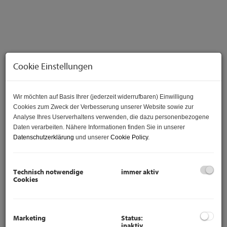
Cookie Einstellungen
Wir möchten auf Basis Ihrer (jederzeit widerrufbaren) Einwilligung
Cookies zum Zweck der Verbesserung unserer Website sowie zur
Analyse Ihres Userverhaltens verwenden, die dazu personenbezogene
Beschreibung
Daten verarbeiten. Nähere Informationen finden Sie in unserer
Datenschutzerklärung
und unserer
Cookie Policy
.
ENGLISH VERSION:
2 room apartment in the 1st district is now
available!
Technisch notwendige
immer aktiv
Cookies
This practical, well thought-out apartment in the 1st
district is rented out immediately.
2 rooms
Marketing
Status:
inaktiv