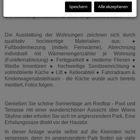
den Wien Atzgersdorf Bahnhof und die Buslinien 60A, 62A
und 66A gut. 4
Speichern
Alle akzeptieren
Die Wohnungen können ab sofort angemietet werden
Die Ausstattung der Wohnungen zeichnen sich durch
qualitativ hochwertige Materialien aus: ●
Fußbodenheizung (mittels Fernwärme), Abrechnung
individuell mit Wärmemengenzähler je Wohnung
(Funkfernablesung) ● Fertigparkett ● moderne Fliesen ●
Weiße Innentüren ● hochwertige Sanitäreinrichtung ●
vollmöblierte Küche ● Lift ● Kellerabteil ● Fahrradraum &
Kinderwagenabstellraum - die Küche wurde auch bereits
montiert, Fotos folgen.
Genießen Sie schöne Sonnentage am Rooftop - Pool und
Terrasse mit einer wunderschönen Aussicht über Wiens
Skyline oder erholen Sie sich im angrenzendem Park. Eine
Erholungsoaze direkt vor der Haustür.
In dieser Anlage wurde selbst auf die Kleinsten nicht
vergessen, denn im angrenzendem Park finden sie viele