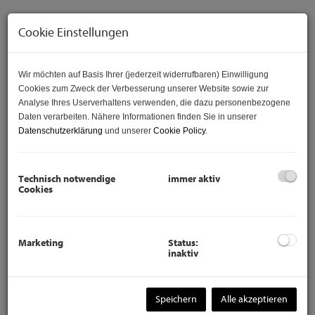
Cookie Einstellungen
Wir möchten auf Basis Ihrer (jederzeit widerrufbaren) Einwilligung
Cookies zum Zweck der Verbesserung unserer Website sowie zur
Analyse Ihres Userverhaltens verwenden, die dazu personenbezogene
Daten verarbeiten. Nähere Informationen finden Sie in unserer
Datenschutzerklärung
und unserer
Cookie Policy
.
Beschreibung
Technisch notwendige
immer aktiv
Cookies
I
m 10. Bezirk, nähe Reumannplatz befindet Sich die
frisch sanierte 2- Zimmer Wohnung.
Marketing
Status:
inaktiv
Über den geräumigen Vorraum gelangen Sie in die helle
Wohnküche, welche bereits mit einer neuen
Küche versehen wurde.
Speichern
Alle akzeptieren
Aus der Wohnküche, führt eine Tür ins geräumige