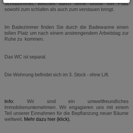
Schlafzimmer, welches durch seine Größe viel Platz
sowohl zum schlafen als auch zum verstauen bringt.
Im Badezimmer finden Sie durch die Badewanne einen
tollen Platz um nach einem anstrengendem Arbeitstag zur
Ruhe zu kommen.
Das WC ist separat.
Die Wohnung befindet sich im 3. Stock - ohne Lift.
Info
: Wir sind ein umweltfreundliches
Immobilienunternehmen. Wir engagieren uns mit einem
Teil unserer Einnahmen für die Bepflanzung neuer Bäume
weltweit.
Mehr dazu hier (klick).