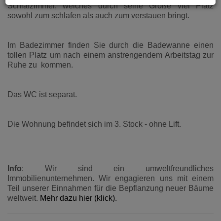
Schlafzimmer, welches durch seine Größe viel Platz
sowohl zum schlafen als auch zum verstauen bringt.
Im Badezimmer finden Sie durch die Badewanne einen
tollen Platz um nach einem anstrengendem Arbeitstag zur
Ruhe zu kommen.
Das WC ist separat.
Die Wohnung befindet sich im 3. Stock - ohne Lift.
Info
: Wir sind ein umweltfreundliches
Immobilienunternehmen. Wir engagieren uns mit einem
Teil unserer Einnahmen für die Bepflanzung neuer Bäume
weltweit.
Mehr dazu hier (klick).