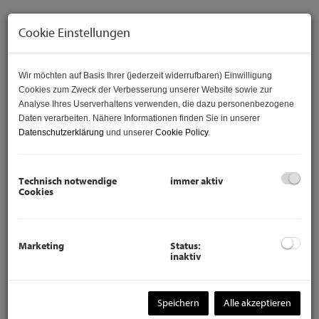
Cookie Einstellungen
Wir möchten auf Basis Ihrer (jederzeit widerrufbaren) Einwilligung
Cookies zum Zweck der Verbesserung unserer Website sowie zur
Analyse Ihres Userverhaltens verwenden, die dazu personenbezogene
Daten verarbeiten. Nähere Informationen finden Sie in unserer
Datenschutzerklärung
und unserer
Cookie Policy
.
Beschreibung
Technisch notwendige
immer aktiv
Cookies
I
m 10. Bezirk, nähe Reumannplatz befindet Sich die
frisch sanierte 2- Zimmer Wohnung.
Marketing
Status:
inaktiv
Über den geräumigen Vorraum gelangen Sie in die helle
Wohnküche, welche bereits mit einer neuen
Küche versehen wurde.
Speichern
Alle akzeptieren
Aus der Wohnküche, führt eine Tür ins geräumige