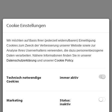
Cookie Einstellungen
Wir möchten auf Basis Ihrer (jederzeit widerrufbaren) Einwilligung
Cookies zum Zweck der Verbesserung unserer Website sowie zur
Analyse Ihres Userverhaltens verwenden, die dazu personenbezogene
Daten verarbeiten. Nähere Informationen finden Sie in unserer
Datenschutzerklärung
und unserer
Cookie Policy
.
Beschreibung
Technisch notwendige
immer aktiv
Elegante Gartenwohnung mit 2 Terrassen und 2
Cookies
Gärten - im idyllischen Margareten wartet auf
neuen Mieter.
Marketing
Status:
inaktiv
Highlight der Wohnung ist der große Wohnsalon mit
offener Wohnküche und Zugang auf die großzügige, mit