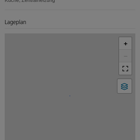
Küche
Zentralheizung
Lageplan
+
−