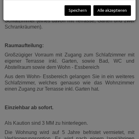
Holzdielen ausgelegte Terrasse, inkl. eigenem Garten.
Speichern
Alle akzeptieren
Die Wohnung bietet auf einer Fläche von ca. 98 m² - zwei
Schlafzimmer (eines davon mit Terrasse, Garten und zwei
Schrankräumen).
Raumaufteilung:
Großzügiger Vorraum mit Zugang zum Schlafzimmer mit
eigener Terrasse inkl. Garten, sowie Bad, WC und
Abstellraum sowie dem Wohn - Essbereich
Aus dem Wohn- Essbereich gelangen Sie in ein weiteres
Schlafzimmer, welches genauso wie das Wohnzimmer
einen Zugang zur Terrasse inkl. Garten hat.
Einziehbar ab sofort.
Als Kaution sind 3 MM zu hinterlegen.
Die Wohnung wird auf 5 Jahre befristet vermietet, mit
Verlängerungsoption. Es wird nach einem langjährigen