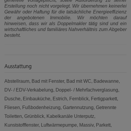
generelle Vorlagepflicht, sowie Aufforderung zu seiner
Erstellung noch nicht vorgelegt. Wir übernehmen keinerlei
Gewähr oder Haftung für die tatsächliche Energieeffizienz
der angebotenen Immobilie. Wir möchten darauf
hinweisen, dass wir als Doppelmakler tätig sind und ein
wirtschaftliches und familiäres Nahverhältnis zum Abgeber
besteht.
Ausstattung
Abstellraum
Bad mit Fenster
Bad mit WC
Badewanne
DV- / EDV-Verkabelung
Doppel- / Mehrfachverglasung
Dusche
Einbauküche
Estrich
Fernblick
Fertigparkett
Fliesen
Fußbodenheizung
Gartennutzung
Getrennte
Toiletten
Grünblick
Kabelkanäle Unterputz
Kunststofffenster
Luftwärmepumpe
Massiv
Parkett