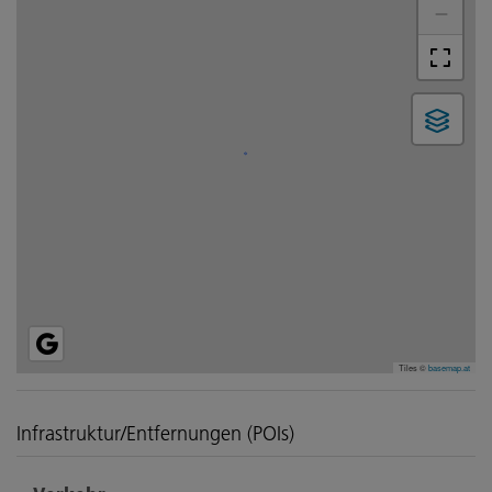
−
Tiles ©
basemap.at
Infrastruktur/Entfernungen (POIs)