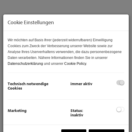
Cookie Einstellungen
Wir möchten auf Basis Ihrer (jederzeit widerrufbaren) Einwilligung
Cookies zum Zweck der Verbesserung unserer Website sowie zur
Analyse Ihres Userverhaltens verwenden, die dazu personenbezogene
Daten verarbeiten. Nähere Informationen finden Sie in unserer
Datenschutzerklärung
und unserer
Cookie Policy
.
Beschreibung
Technisch notwendige
immer aktiv
Cookies
Erstbezug nach Generalsanierung. Diese Traum wurde
gerade eben generalsaniert - neue Böden, neue Elektro-
sowie Installateurleitungen, samt neuer Gastherme,
Marketing
Status:
Badezimmer, Fenstern und bis spätestens Mitte Jänner mit
inaktiv
neuer Küche. Neue Türen samt Zargen.
Diese sehr schöne und helle Wohnung befindet sich im 1.
Liftstock. des 15. Gemeindebezirks in der