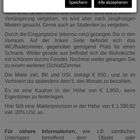
Speichern
Alle akzeptieren
Krebsengartengasse 1. Das Einzige was dieser Wohnung
noch fehlt, ist ein Mieter. Die Mietdauer wird auf 5 Jahre +
Verlängerung vergeben, es wird aber nach langfristigen
Mietern gesucht. Gerne auch an Studenten zu vergeben.
Durch die Eingangstüre (ebenso neu) gelangen Sie in den
Vorraum. Auf der linken Seite befindet sich das
WC/Badezimmer, gegenüber genügend Platz für einen
Schrank. Weiter gerade aus befindet sich die Wohnküche
mit schönem durchs Fenster. Nochmal weiter gelangen Sie
zu einem weiteren (Schlaf)Zimmer.
Die Miete inkl. BK und USt. beträgt € 650,- und ist im
Vorhinein bis spätestens dem 5. des Monats zu bezahlen.
Es ist eine Kaution in der Höhe von € 1.950,- beim
Eigentümer zu hinterlegen.
Hier fällt eine Maklerprovision in der Höhe von € 1.390,92
inkl. 20% USt. an.
Für nähere Informationen,
wie z.B. sämtlichen
Unterlagen betreffend dem Objekt oder