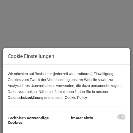
Cookie Einstellungen
Wir möchten auf Basis Ihrer (jederzeit widerrufbaren) Einwilligung
Beschreibung
Cookies zum Zweck der Verbesserung unserer Website sowie zur
Analyse Ihres Userverhaltens verwenden, die dazu personenbezogene
Daten verarbeiten. Nähere Informationen finden Sie in unserer
Hier steht die befristet bis 29.2.2028 sanierte 3-Zimmer
Datenschutzerklärung
und unserer
Cookie Policy
.
Wohnung mit ca. 58 m² Wohnnutzfläche zum Kauf zur
Verfügung. Die monatlichen Mietername betragen 950 €.
Die Wohnung wurde 2019 generalsaniert.
Technisch notwendige
immer aktiv
Cookies
Hier wohnen Sie in toller Lage nahe dem Kurpark Oberlaa,
dem Bömischem Prater und erstklassiger Infrastruktur: