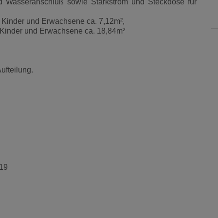
nd Wasseranschluß sowie Starkstrom und Steckdose für
r Kinder und Erwachsene ca. 7,12m²,
r Kinder und Erwachsene ca. 18,84m²
ufteilung.
,19