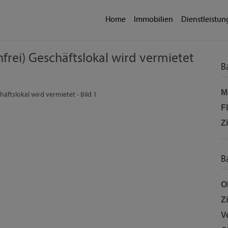
Home
Immobilien
Dienstleistu
nfrei) Geschäftslokal wird vermietet
B
Mi
F
Z
B
O
Z
V