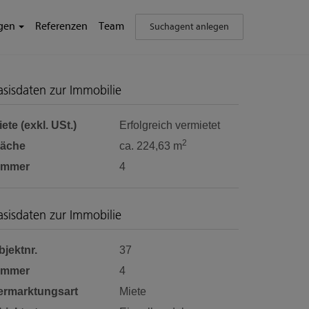
ngen
Referenzen
Team
Suchagent anlegen
asisdaten zur Immobilie
ete (exkl. USt.)
Erfolgreich vermietet
2
läche
ca. 224,63 m
immer
4
asisdaten zur Immobilie
bjektnr.
37
immer
4
ermarktungsart
Miete