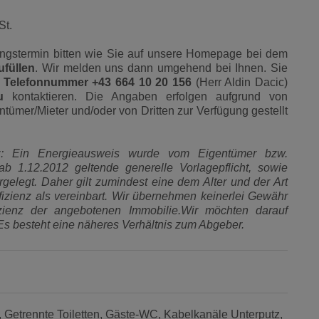
St.
ungstermin bitten wie Sie auf unsere Homepage bei dem
ufüllen
. Wir melden uns dann umgehend bei Ihnen. Sie
r
Telefonnummer +43 664 10 20 156
(Herr Aldin Dacic)
u
kontaktieren. Die Angaben erfolgen aufgrund von
tümer/Mieter und/oder von Dritten zur Verfügung gestellt
z: Ein Energieausweis wurde vom Eigentümer bzw.
ab 1.12.2012 geltende generelle Vorlagepflicht, sowie
rgelegt. Daher gilt zumindest eine dem Alter und der Art
zienz als vereinbart. Wir übernehmen keinerlei Gewähr
fizienz der angebotenen Immobilie.Wir möchten darauf
.Es besteht eine näheres Verhältnis zum Abgeber.
Getrennte Toiletten
Gäste-WC
Kabelkanäle Unterputz