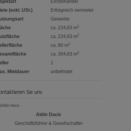
bjektart
Einzelhandel
ete (exkl. USt.)
Erfolgreich vermietet
utzungsart
Gewerbe
2
läche
ca. 224,63 m
2
utzfläche
ca. 224,63 m
2
ellerfläche
ca. 80 m
2
esamtfläche
ca. 304,63 m
eller
1
ax. Mietdauer
unbefristet
ontaktieren Sie uns
Aldin Dacic
Geschäftsführer & Gesellschafter