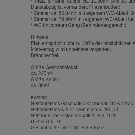
* Platz für eine Küche ca. 11,30m² (Abfluß u
Dunstabzug ist vorhanden, Fliesenboden)
* Zimmer ca. 60,04m², mit eigenem WC-Abteil fü
* Zimmer ca. 79,90m² mit eigenem WC-Abteil fü
* WC im vorraum Gang (Behindertengerecht)
Hinweis:
Plan entspricht nicht zu 100% der tatsächlichen A
Mietvertrag wird unbefristet vergeben.
Branchenfrei.
Größe Geschäftslokal:
ca. 225m²
Größe Keller:
ca. 80m²
Kosten:
Nettomietzins Geschäftslokal monatlich: € 2.920
Nettomietzins Keller monatlich: € 400,00
Nettobetriebskosten monatlich: € 410,28
USt: € 706,10
Gesamtmiete inkl. USt.: € 4.436,57