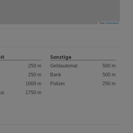
Tiles ©
basemap.at
it
Sonstige
250 m
Geldautomat
500 m
250 m
Bank
500 m
1000 m
Polizei
250 m
us
1750 m