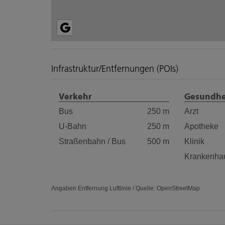
Infrastruktur/Entfernungen (POIs)
Verkehr
Gesundhe
Bus
250 m
Arzt
U-Bahn
250 m
Apotheke
Straßenbahn / Bus
500 m
Klinik
Krankenha
Angaben Entfernung Luftlinie / Quelle: OpenStreetMap