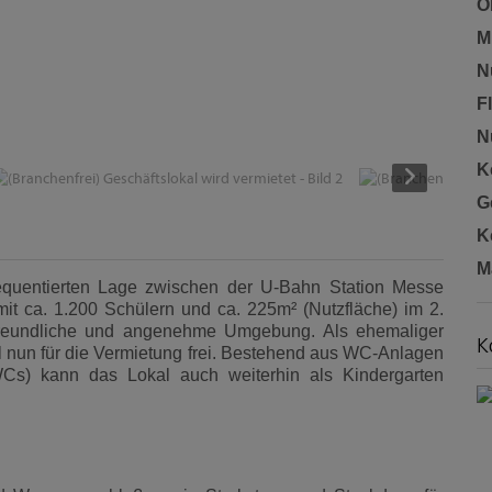
O
Mi
N
F
N
K
G
K
M
frequentierten Lage zwischen der U-Bahn Station Messe
t ca. 1.200 Schülern und ca. 225m² (Nutzfläche) im 2.
Freundliche und angenehme Umgebung. Als ehemaliger
K
al nun für die Vermietung frei. Bestehend aus WC-Anlagen
WCs) kann das Lokal auch weiterhin als Kindergarten