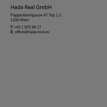
Hada Real GmbH
Pappenheimgasse 47 Top 1-2
1200 Wien
T
+43 1 925 98 17
E
office@hada-real.eu