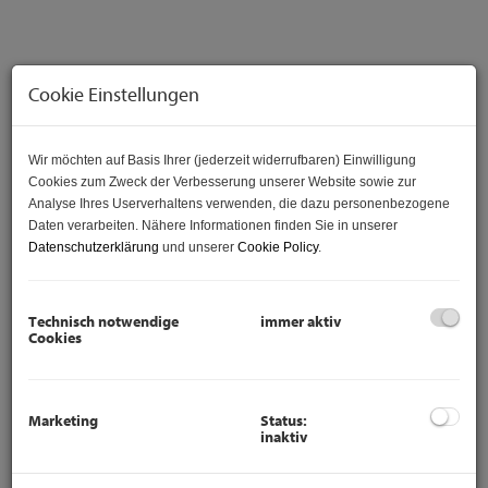
Cookie Einstellungen
Wir möchten auf Basis Ihrer (jederzeit widerrufbaren) Einwilligung
Cookies zum Zweck der Verbesserung unserer Website sowie zur
Analyse Ihres Userverhaltens verwenden, die dazu personenbezogene
Daten verarbeiten. Nähere Informationen finden Sie in unserer
Datenschutzerklärung
und unserer
Cookie Policy
.
Beschreibung
2 Zimmer Wohnung direkt am Hannovermarkt wird befristet
Technisch notwendige
immer aktiv
auf 5 Jahre vermietet.
Cookies
Mit einer Nutzfläche von ca. 60m², 2 Zimmern, einem
Badezimmer, einem extra WC und einer extra Küche,
befindet sich diese Wohnung direkt am Hannovermarkt.
Marketing
Status:
Die Wohnung ist sehr hell und hat einen guten Grundriss,
inaktiv
viel Offenheit und Helligkeit, was für ein tolles und
angenehmes Wohngefühl sorgt. Die Wohnung befindet