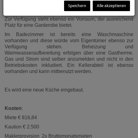
sich im 5. Liftstock (Lift nur mit Schlüssel benutzbar und
Speichern
Alle akzeptieren
inkl.).
Zur Verfügung steht ebenso ein Vorraum, der ausreichend
Platz für eine Garderobe bietet.
Im Badezimmer ist bereits eine Waschmaschine
vorhanden und diese würde vom Eigentümer ebenso zur
Verfügung stehen. Beheizung und
Warmwasseraufbereitung erfolgen über eine Gastherme.
Gas und Strom sind selber anzumelden und nicht in den
Betriebskosten inkludiert. Ein Kellerabteil ist ebenso
vorhanden und kann mitbenutzt werden.
Es wird eine neue Küche eingebaut.
Kosten
:
Miete € 816,84
Kaution € 2.500
Maklerprovision 2x Bruttomonatsmieten