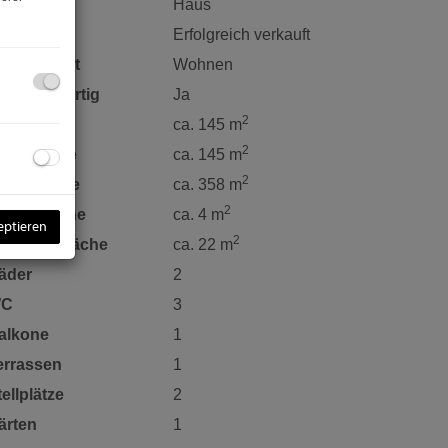
bjektart
Haus
aufpreis
Erfolgreich verkauft
utzungsart
Wohnen
chlüsselfertig
Ja
2
läche
ca. 145 m
2
ohnfläche
ca. 145 m
2
rundfläche
ca. 358 m
2
alkonfläche
ca. 4 m
eptieren
2
errassenfläche
ca. 22 m
äder
2
C
3
alkone
1
errassen
1
tellplätze
2
ärten
1