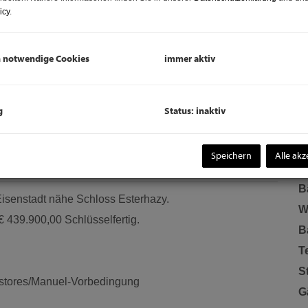
O
icy
.
K
N
h notwendige Cookies
immer aktiv
S
F
W
g
Status: inaktiv
G
B
Speichern
Alle akz
T
B
Eisenstadt nähe Schloss Esterhazy.
W
 439.900,00 Schlüsselfertig.
B
T
S
ffstores/Manuel-Vorbedingung
G