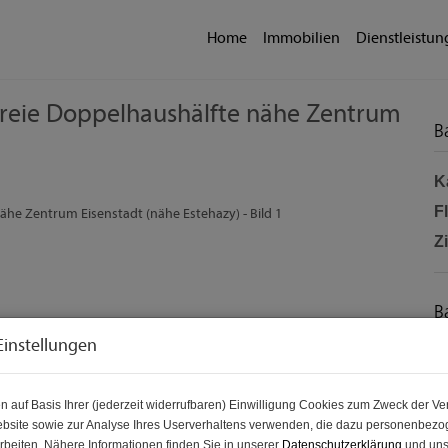
Home
Immobilien
Dienstleistu
sfreie Doppelhaushälfte nähe Zentrum
B
K
F
Z
B
Einstellungen
O
Z
n auf Basis Ihrer (jederzeit widerrufbaren) Einwilligung Cookies zum Zweck der V
V
bsite sowie zur Analyse Ihres Userverhaltens verwenden, die dazu personenbez
rbeiten. Nähere Informationen finden Sie in unserer
Datenschutzerklärung
und uns