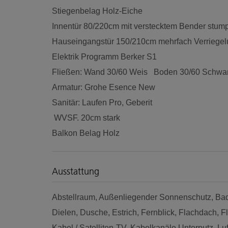
Stiegenbelag Holz-Eiche
Innentür 80/220cm mit verstecktem Bender stum
Hauseingangstür 150/210cm mehrfach Verriegelu
Elektrik Programm Berker S1
Fließen: Wand 30/60 Weis Boden 30/60 Schwa
Armatur: Grohe Esence New
Sanitär: Laufen Pro, Geberit
WVSF. 20cm stark
Balkon Belag Holz
Ausstattung
Abstellraum
Außenliegender Sonnenschutz
Bad
Dielen
Dusche
Estrich
Fernblick
Flachdach
F
Kabel / Satelliten-TV
Kabelkanäle Unterputz
Lu