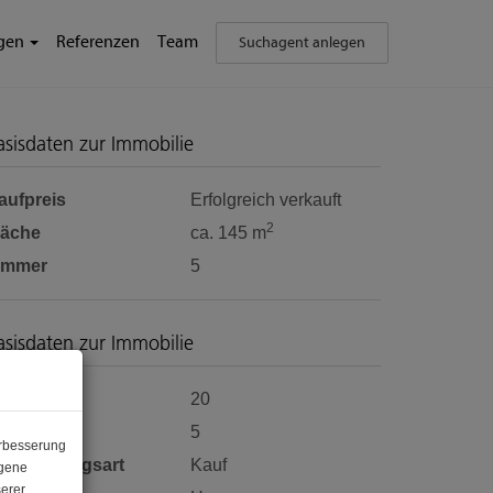
ngen
Referenzen
Team
Suchagent anlegen
asisdaten zur Immobilie
aufpreis
Erfolgreich verkauft
2
läche
ca. 145 m
immer
5
asisdaten zur Immobilie
bjektnr.
20
immer
5
erbesserung
ermarktungsart
Kauf
ogene
erer