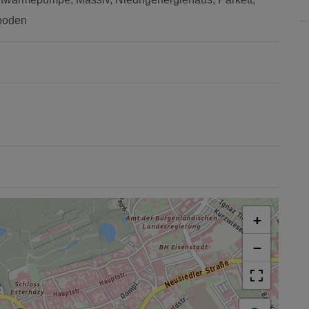
boden
+
−