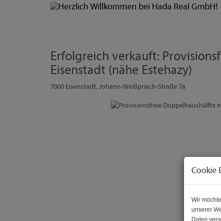
Erfolgreich verkauft: Provision
Eisenstadt (nähe Estehazy)
7000 Eisenstadt
, Johann-Weißpriach-Straße 7a
Cookie 
Wir möchte
unserer We
Daten vera