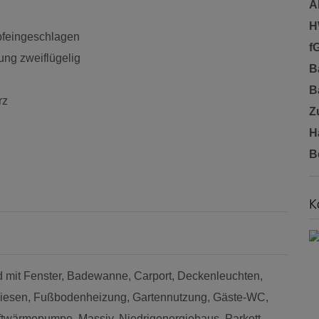
A
H
pfeingeschlagen
f
ng zweiflügelig
B
B
rz
Z
H
B
K
 mit Fenster
Badewanne
Carport
Deckenleuchten
liesen
Fußbodenheizung
Gartennutzung
Gäste-WC
ftwärmepumpe
Massiv
Niedrigenergiehaus
Parkett