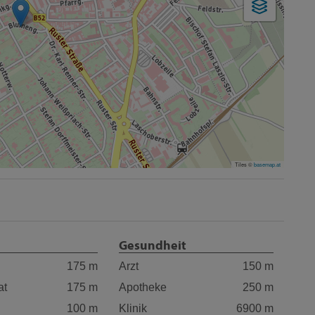
Tiles ©
basemap.at
Gesundheit
175 m
Arzt
150 m
at
175 m
Apotheke
250 m
100 m
Klinik
6900 m