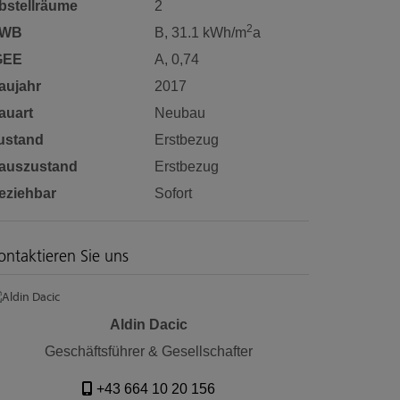
bstellräume
2
2
WB
B, 31.1 kWh/m
a
GEE
A, 0,74
aujahr
2017
auart
Neubau
ustand
Erstbezug
auszustand
Erstbezug
eziehbar
Sofort
ontaktieren Sie uns
Aldin Dacic
Geschäftsführer & Gesellschafter
+43 664 10 20 156