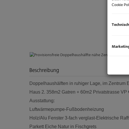
Cookie Pol
Technisc
Marketin
Beschreibung
Doppelhaushälften in ruhiger Lage, im Zentrum 
Haus 2. 358m2 Gatren + 60m2 Privatstrasse VP €
Ausstattung:
Luftwärmepumpe-Fußbodenheizung
Holz/Alu Fenster 3-fach verglast-Elektrische Ra
Parkett Eiche Natur in Fischgrets