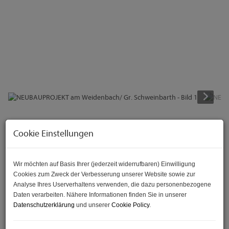
Beschreibung
Cookie Einstellungen
Lebensqualität im eigenen Einfamilienhaus - mit guter
Anbindung - Hochwertige Ausstattung
Wir möchten auf Basis Ihrer (jederzeit widerrufbaren) Einwilligung
Cookies zum Zweck der Verbesserung unserer Website sowie zur
Analyse Ihres Userverhaltens verwenden, die dazu personenbezogene
Wer die Nähe zur Großstadt möchte, aber trotzdem
Daten verarbeiten. Nähere Informationen finden Sie in unserer
Ruhe und Abstand zum hektischen Alltag sucht, ist
Datenschutzerklärung
und unserer
Cookie Policy
.
hier genau richtig!