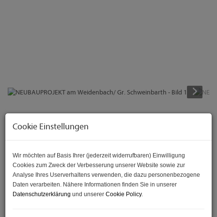
Beschreibung
Cookie Einstellungen
Lebensqualität im eigenen Einfamilienhaus - mit guter
Anbindung - Hochwertige Ausstattung
Wir möchten auf Basis Ihrer (jederzeit widerrufbaren) Einwilligung
Cookies zum Zweck der Verbesserung unserer Website sowie zur
Analyse Ihres Userverhaltens verwenden, die dazu personenbezogene
Wer die Nähe zur Großstadt möchte, aber trotzdem
Daten verarbeiten. Nähere Informationen finden Sie in unserer
Ruhe und Abstand zum hektischen Alltag sucht, ist
Datenschutzerklärung
und unserer
Cookie Policy
.
hier genau richtig!