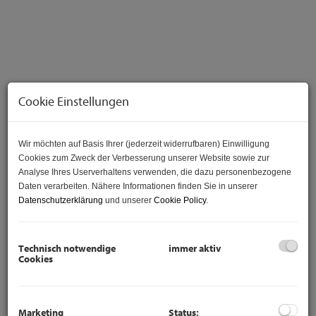
Cookie Einstellungen
Wir möchten auf Basis Ihrer (jederzeit widerrufbaren) Einwilligung
Cookies zum Zweck der Verbesserung unserer Website sowie zur
Analyse Ihres Userverhaltens verwenden, die dazu personenbezogene
Daten verarbeiten. Nähere Informationen finden Sie in unserer
Datenschutzerklärung
und unserer
Cookie Policy
.
Beschreibung
Gewerbegrundstück mit ca. 3.000 m² in Ecklage –
Technisch notwendige
immer aktiv
Bauland Betriebsgebiet (BB) – Unterwaltersdorf /
Cookies
Ebreichsdorf
Zum Verkauf gelangt ein Gewerbegrundstück mit einer
Fläche von ca. 3.000 m² im Gemeindegebiet
Marketing
Status: