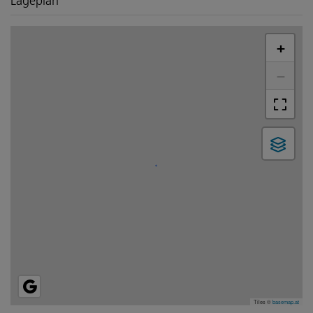
Lageplan
+
−
Tiles ©
basemap.at