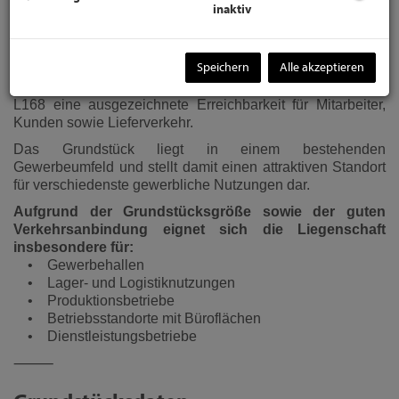
Unterwaltersdorf, einer Katastralgemeinde der Stadt
inaktiv
Ebreichsdorf im Bezirk Baden.
Die Liegenschaft befindet sich in sehr gut sichtbarer
Speichern
Alle akzeptieren
Ecklage im Bereich Georg-Bannert-Straße / Brodersdorfer
Straße und bietet aufgrund der Lage an der Landesstraße
L168 eine ausgezeichnete Erreichbarkeit für Mitarbeiter,
Kunden sowie Lieferverkehr.
Das Grundstück liegt in einem bestehenden
Gewerbeumfeld und stellt damit einen attraktiven Standort
für verschiedenste gewerbliche Nutzungen dar.
Aufgrund der Grundstücksgröße sowie der guten
Verkehrsanbindung eignet sich die Liegenschaft
insbesondere für:
• Gewerbehallen
• Lager- und Logistiknutzungen
• Produktionsbetriebe
• Betriebsstandorte mit Büroflächen
• Dienstleistungsbetriebe
⸻