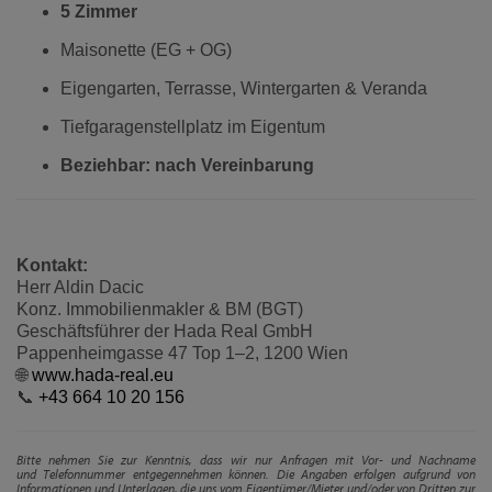
5 Zimmer
Maisonette (EG + OG)
Eigengarten, Terrasse, Wintergarten & Veranda
Tiefgaragenstellplatz im Eigentum
Beziehbar: nach Vereinbarung
Kontakt:
Herr Aldin Dacic
Konz. Immobilienmakler & BM (BGT)
Geschäftsführer der Hada Real GmbH
Pappenheimgasse 47 Top 1–2, 1200 Wien
🌐
www.hada-real.eu
📞
+43 664 10 20 156
Bitte nehmen Sie zur Kenntnis, dass wir nur Anfragen mit Vor- und Nachname
und Telefonnummer entgegennehmen können. Die Angaben erfolgen aufgrund von
Informationen und Unterlagen, die uns vom Eigentümer/Mieter und/oder von Dritten zur