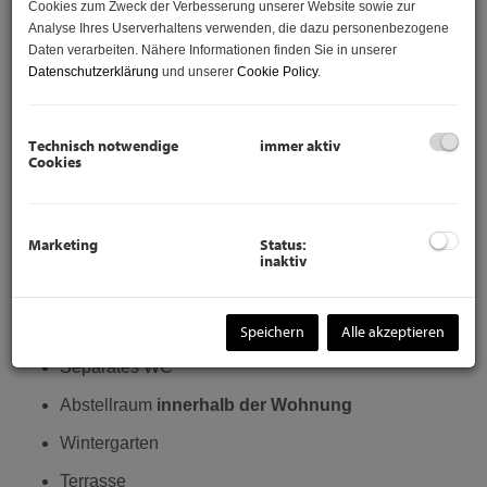
Cookies zum Zweck der Verbesserung unserer Website sowie zur
großzügige Außenflächen.
Analyse Ihres Userverhaltens verwenden, die dazu personenbezogene
Daten verarbeiten. Nähere Informationen finden Sie in unserer
Datenschutzerklärung
und unserer
Cookie Policy
.
Wohnkonzept & Raumaufteilung
Die Wohnung erstreckt sich über zwei Ebenen und bietet
viel Platz für Familien oder alle, die Wohnen und Arbeiten
Technisch notwendige
immer aktiv
gut kombinieren möchten.
Cookies
Erdgeschoss
Helle Wohnküche mit ca.
30,95 m²
und direktem
Marketing
Status:
Zugang zu den Außenflächen
inaktiv
Zimmer mit ca.
7,15 m²
Vorraum ca.
6,43 m²
Speichern
Alle akzeptieren
Separates WC
Abstellraum
innerhalb der Wohnung
Wintergarten
Terrasse