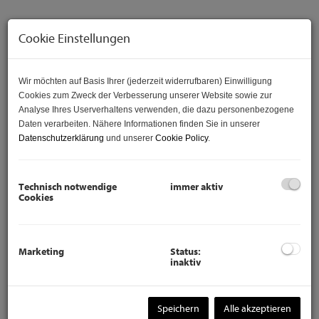
Cookie Einstellungen
Wir möchten auf Basis Ihrer (jederzeit widerrufbaren) Einwilligung
Cookies zum Zweck der Verbesserung unserer Website sowie zur
Analyse Ihres Userverhaltens verwenden, die dazu personenbezogene
Daten verarbeiten. Nähere Informationen finden Sie in unserer
Datenschutzerklärung
und unserer
Cookie Policy
.
Technisch notwendige
immer aktiv
Beschreibung
Cookies
Entdecken Sie Ihr neues Zuhause in der pulsierenden
1160 Wien! Diese charmante Wohnung in der 1. Etage
Marketing
Status:
bietet Ihnen auf 53,77 m² alles, was Sie für ein modernes
inaktiv
und komfortables Leben benötigen. Mit einer Mietpreis von
nur ca. 850,00 € stellt diese Wohnung eine attraktive
Möglichkeit dar, um im Herzen der Stadt zu wohnen.
Speichern
Alle akzeptieren
Die Wohnung umfasst zwei lichtdurchflutete Zimmer, die