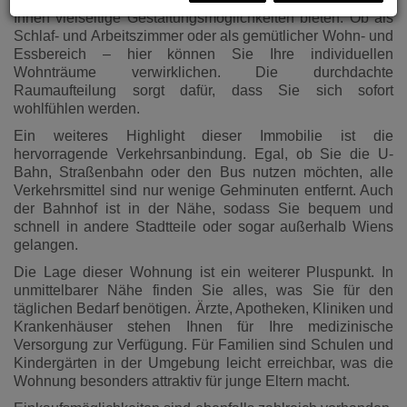
Ihnen vielseitige Gestaltungsmöglichkeiten bieten. Ob als
Schlaf- und Arbeitszimmer oder als gemütlicher Wohn- und
Essbereich – hier können Sie Ihre individuellen
Wohnträume verwirklichen. Die durchdachte
Raumaufteilung sorgt dafür, dass Sie sich sofort
wohlfühlen werden.
Ein weiteres Highlight dieser Immobilie ist die
hervorragende Verkehrsanbindung. Egal, ob Sie die U-
Bahn, Straßenbahn oder den Bus nutzen möchten, alle
Verkehrsmittel sind nur wenige Gehminuten entfernt. Auch
der Bahnhof ist in der Nähe, sodass Sie bequem und
schnell in andere Stadtteile oder sogar außerhalb Wiens
gelangen.
Die Lage dieser Wohnung ist ein weiterer Pluspunkt. In
unmittelbarer Nähe finden Sie alles, was Sie für den
täglichen Bedarf benötigen. Ärzte, Apotheken, Kliniken und
Krankenhäuser stehen Ihnen für Ihre medizinische
Versorgung zur Verfügung. Für Familien sind Schulen und
Kindergärten in der Umgebung leicht erreichbar, was die
Wohnung besonders attraktiv für junge Eltern macht.