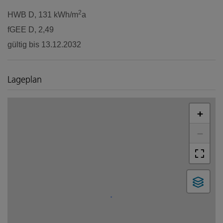
2
HWB
D, 131 kWh/m
a
fGEE
D, 2,49
gültig bis
13.12.2032
Lageplan
+
−