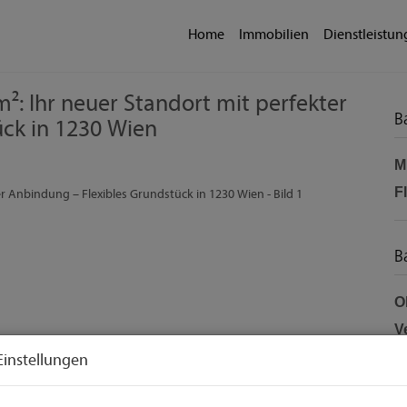
Home
Immobilien
Dienstleistu
m²: Ihr neuer Standort mit perfekter
B
ck in 1230 Wien
M
F
B
O
V
O
Einstellungen
M