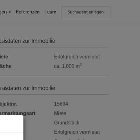
ngen
Referenzen
Team
Suchagent anlegen
asisdaten zur Immobilie
iete
Erfolgreich vermietet
2
läche
ca. 1.000 m
asisdaten zur Immobilie
bjektnr.
15694
ermarktungsart
Miete
bjektart
Grundstück
iete
Erfolgreich vermietet