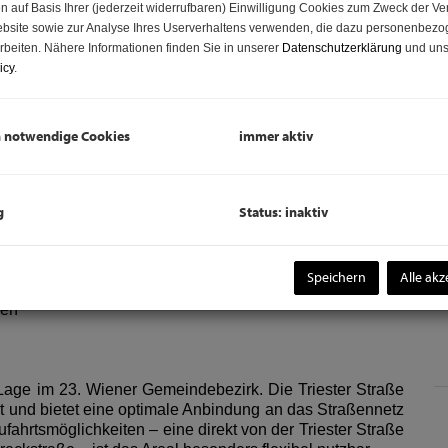
N
n auf Basis Ihrer (jederzeit widerrufbaren) Einwilligung Cookies zum Zweck der V
bsite sowie zur Analyse Ihres Userverhaltens verwenden, die dazu personenbez
F
rbeiten. Nähere Informationen finden Sie in unserer
Datenschutzerklärung
und uns
G
icy
.
B
M
h notwendige Cookies
immer aktiv
K
g
Status: inaktiv
Speichern
Alle akz
hen
 Lage im 23. Wiener Gemeindebezirk. Die Triester Straße
dt und bietet eine optimale Anbindung an das Straßennetz
ahrtsmöglichkeiten – eine direkt von der Triester Straße