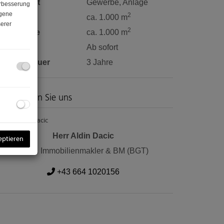
utzungsart
Gewerbe
Anlage
erbesserung
ogene
2
läche
ca. 1.000 m
erer
2
rundfläche
ca. 1.000 m
eziehbar
Ab sofort
ax. Mietdauer
3 Jahre
ontaktieren Sie uns
Herr Aldin Dacic
eptieren
Konz. Immobilienmakler & BM (BGT)
+43 664 1020156