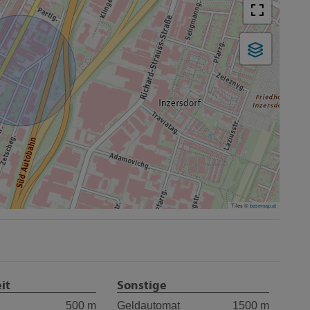
Tiles ©
basemap.at
it
Sonstige
500 m
Geldautomat
1500 m