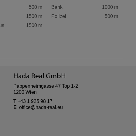
500 m
Bank
1000 m
1500 m
Polizei
500 m
us
1500 m
Hada Real GmbH
Pappenheimgasse 47 Top 1-2
1200 Wien
T
+43 1 925 98 17
E
office@hada-real.eu