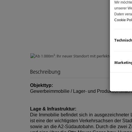
Wir möchte
unserer We
Daten vera
Cookie Pol
Technisc
Marketin
Beschreibung
Objekttyp:
Gewerbeimmobilie / Lager- und Produktionsfläc
Lage & Infrastruktur:
Die Immobilie befindet sich in ausgezeichneter
ist eine der wichtigsten Verkehrsachsen der Sta
sowie an die A2-Südautobahn. Durch die zwei Zuf