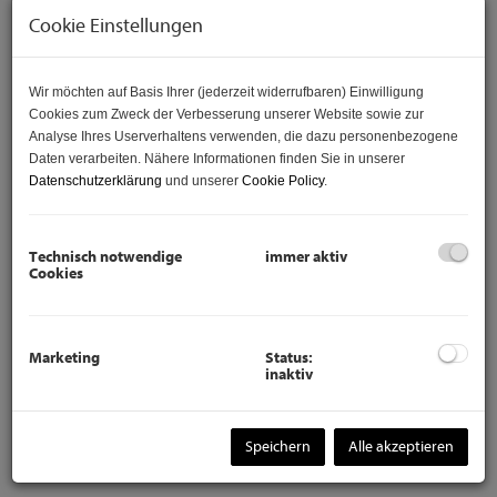
Wohneinheiten. Jede Einheit bietet rund
176 m²
Cookie Einstellungen
Nutzfläche
, verteilt auf
vier Ebenen
, und überzeugt durch
klare Architektur, helle Räume und private Außenflächen.
Die Häuser werden
schlüsselfertig
übergeben und
Wir möchten auf Basis Ihrer (jederzeit widerrufbaren) Einwilligung
verbinden einen sofort nutzbaren Ausbauzustand mit
Cookies zum Zweck der Verbesserung unserer Website sowie zur
individueller Gestaltungsfreiheit. Böden, Fliesen und Türen
Analyse Ihres Userverhaltens verwenden, die dazu personenbezogene
können nach persönlichem Geschmack gewählt werden –
Daten verarbeiten. Nähere Informationen finden Sie in unserer
die Umsetzung erfolgt in hochwertiger Ausführung.
Datenschutzerklärung
und unserer
Cookie Policy
.
Massive
Ziegelbauweise mit Vollwärmeschutz
, moderne
Haustechnik und durchdachte Grundrisse sorgen für ein
Technisch notwendige
immer aktiv
langlebiges, energieeffizientes Zuhause mit hohem
Cookies
Wohnkomfort.
SCHLÜSSELFERTIGE AUSSTATTUNG
Marketing
Status:
Bodenbeläge inklusive
inaktiv
Parkett oder alternative Bodenbeläge nach
Kundenwunsch
Speichern
Alle akzeptieren
Wand- und Bodenfliesen inklusive