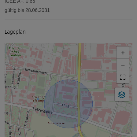
fGEE
A+, 0,65
gültig bis
28.06.2031
Lageplan
+
−