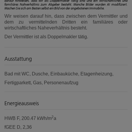
darauf hinweisen, dass wir als Doppelmakler tätig sind und ein wirtschaftliches und
familiäres Nahverhältnis zum Abgeber besteht. Manche Bilder wurden AI modifiziert.
Machen Sie sich am Besten selbst ein Bild von der angebotenen Immobilie.
Wir weisen darauf hin, dass zwischen dem Vermittler und
dem zu vermittelnden Dritten ein familiäres oder
wirtschaftliches Naheverhältnis besteht.
Der Vermittler ist als Doppelmakler tätig.
Ausstattung
Bad mit WC
Dusche
Einbauküche
Etagenheizung
Fertigparkett
Gas
Personenaufzug
Energieausweis
2
HWB
F, 200.47 kWh/m
a
fGEE
D, 2,36