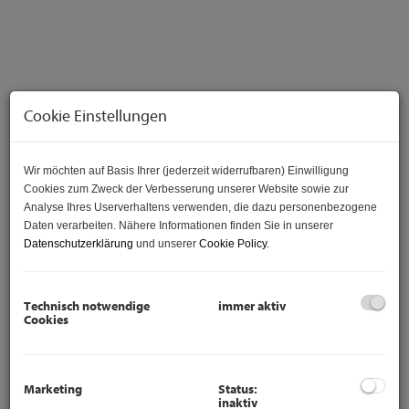
Cookie Einstellungen
Wir möchten auf Basis Ihrer (jederzeit widerrufbaren) Einwilligung
Cookies zum Zweck der Verbesserung unserer Website sowie zur
Analyse Ihres Userverhaltens verwenden, die dazu personenbezogene
Daten verarbeiten. Nähere Informationen finden Sie in unserer
Datenschutzerklärung
und unserer
Cookie Policy
.
Beschreibung
Willkommen in dieser charmanten Wohnung in der
Technisch notwendige
immer aktiv
Senefeldergasse 11, 1100 Wien, die auf 41,62m² und im 1.
Cookies
Liftstock ein perfektes Zuhause für Singles oder Paare
bietet.
Marketing
Status:
Wohnungshighlights:
inaktiv