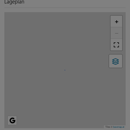
Lageplan
+
−
Tiles ©
basemap.at