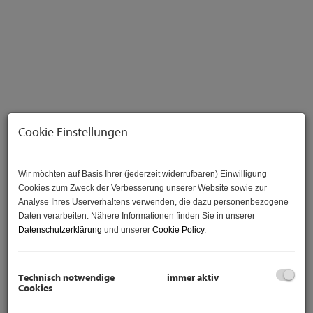
Cookie Einstellungen
Wir möchten auf Basis Ihrer (jederzeit widerrufbaren) Einwilligung
Beschreibung
Cookies zum Zweck der Verbesserung unserer Website sowie zur
Analyse Ihres Userverhaltens verwenden, die dazu personenbezogene
Daten verarbeiten. Nähere Informationen finden Sie in unserer
Exklusive Dachgeschosswohnung mit
Datenschutzerklärung
und unserer
Cookie Policy
.
großzügigem Balkon und Klimaanlage in 1190
Wien – Ihr Wohntraum in Döbling!
Willkommen in Ihrem neuen Zuhause! Diese
Technisch notwendige
immer aktiv
Cookies
beeindruckende Dachgeschosswohnung im begehrten 19.
Bezirk bietet Ihnen auf ca.
132,32 m²
Wohnfläche und