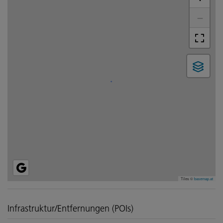
−
Tiles ©
basemap.at
Infrastruktur/Entfernungen (POIs)