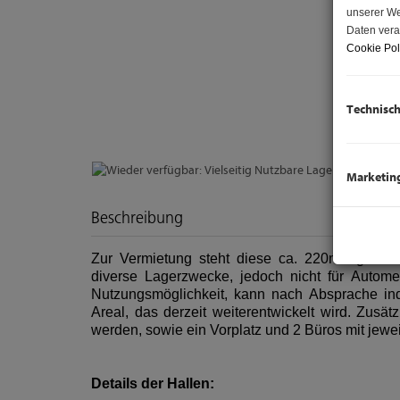
unserer We
Daten vera
Cookie Pol
Technisc
Marketin
Beschreibung
Zur Vermietung steht diese ca. 220m2 große La
diverse Lagerzwecke, jedoch nicht für Automec
Nutzungsmöglichkeit, kann nach Absprache in
Areal, das derzeit weiterentwickelt wird. Zusä
werden, sowie ein Vorplatz und 2 Büros mit jewe
Details der Hallen: