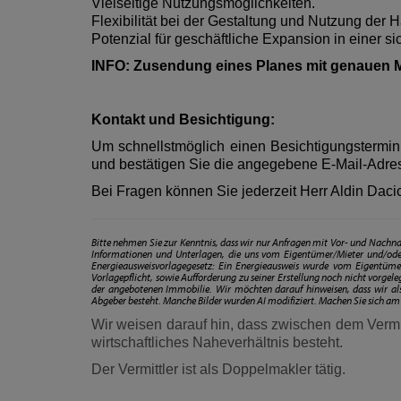
Vielseitige Nutzungsmöglichkeiten.
Flexibilität bei der Gestaltung und Nutzung der H
Potenzial für geschäftliche Expansion in einer s
INFO: Zusendung eines Planes mit genauen M
Kontakt und Besichtigung:
Um schnellstmöglich einen Besichtigungstermin z
und bestätigen Sie die angegebene E-Mail-Adre
Bei Fragen können Sie jederzeit Herr Aldin Daci
Bitte nehmen Sie zur Kenntnis, dass wir nur Anfragen mit Vor- und Na
Informationen und Unterlagen, die uns vom Eigentümer/Mieter und/ode
Energieausweisvorlagegesetz: Ein Energieausweis wurde vom Eigentümer
Vorlagepflicht, sowie Aufforderung zu seiner Erstellung noch nicht vorgel
der angebotenen Immobilie. Wir möchten darauf hinweisen, dass wir als
Abgeber besteht. Manche Bilder wurden AI modifiziert. Machen Sie sich am 
Wir weisen darauf hin, dass zwischen dem Vermit
wirtschaftliches Naheverhältnis besteht.
Der Vermittler ist als Doppelmakler tätig.