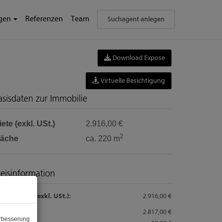
ngen
Referenzen
Team
Suchagent anlegen
Download Expose
Virtuelle Besichtigung
asisdaten zur Immobilie
ete (exkl. USt.)
2.916,00 €
2
läche
ca. 220 m
reisinformation
samtmiete (exkl. USt.):
2.916,00 €
ete:
2.817,00 €
erbesserung