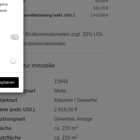
triebskosten:
99,00 €
ogene
satzsteuer:
583,20 €
erer
natliche Gesamtbelastung (exkl. USt.):
2.916,00 €
rovision:
2 Bruttomonatsmieten zzgl. 20% USt.
aution:
3 Bruttomonatsmieten
asisdaten zur Immobilie
bjektnr.
15644
eptieren
ermarktungsart
Miete
bjektart
Industrie / Gewerbe
ete (exkl. USt.)
2.916,00 €
utzungsart
Gewerbe
Anlage
2
läche
ca. 220 m
2
utzfläche
ca. 220 m