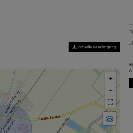
Virtuelle Besichtigung
W
w
+
−