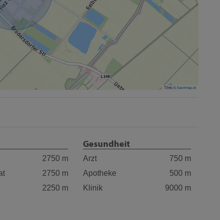
Tiles ©
basemap.at
Gesundheit
2750 m
Arzt
750 m
at
2750 m
Apotheke
500 m
2250 m
Klinik
9000 m