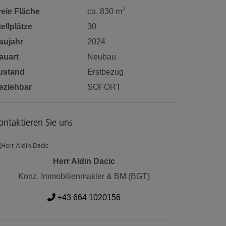
2
reie Fläche
ca. 830 m
tellplätze
30
aujahr
2024
auart
Neubau
ustand
Erstbezug
eziehbar
SOFORT
ontaktieren Sie uns
Herr Aldin Dacic
Konz. Immobilienmakler & BM (BGT)
+43 664 1020156