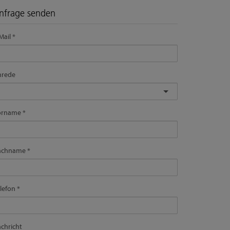
nfrage senden
Mail
nrede
orname
achname
lefon
chricht