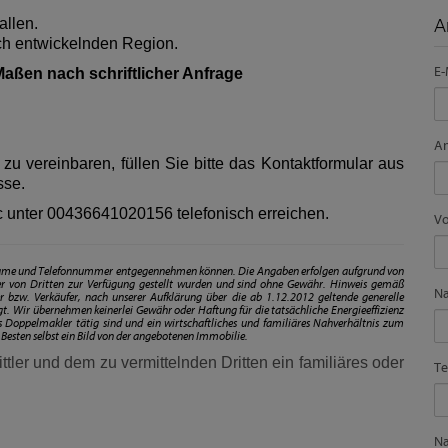
allen.
A
ich entwickelnden Region.
E-
aßen nach schriftlicher Anfrage
A
u vereinbaren, füllen Sie bitte das Kontaktformular aus
sse.
c unter
00436641020156
telefonisch erreichen.
V
chname und Telefonnummer entgegennehmen können. Die Angaben erfolgen aufgrund von
r von Dritten zur Verfügung gestellt wurden und sind ohne Gewähr. Hinweis gemäß
N
 bzw. Verkäufer, nach unserer Aufklärung über die ab 1.12.2012 geltende generelle
egt. Wir übernehmen keinerlei Gewähr oder Haftung für die tatsächliche Energieeffizienz
 Doppelmakler tätig sind und ein wirtschaftliches und familiäres Nahverhältnis zum
Besten selbst ein Bild von der angebotenen Immobilie.
tler und dem zu vermittelnden Dritten ein familiäres oder
Te
Na