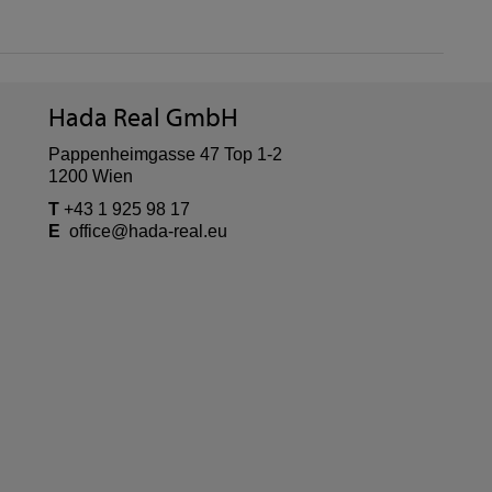
Hada Real GmbH
Pappenheimgasse 47 Top 1-2
1200 Wien
T
+43 1 925 98 17
E
office@hada-real.eu