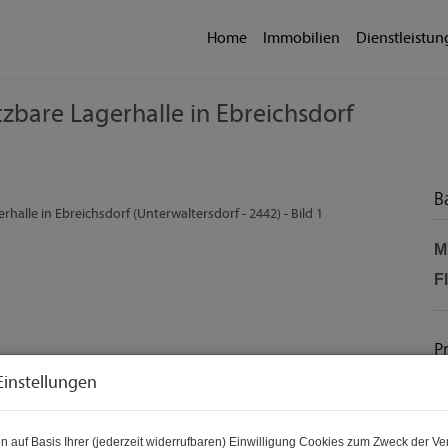
Home
Immobilien
Dienstleistu
tzbare Lagerhalle in Ebreichsdorf
B
Mi
F
P
Einstellungen
Ge
Mi
n auf Basis Ihrer (jederzeit widerrufbaren) Einwilligung Cookies zum Zweck der V