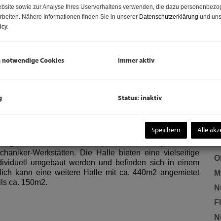
Be
bsite sowie zur Analyse Ihres Userverhaltens verwenden, die dazu personenbez
Um
rbeiten. Nähere Informationen finden Sie in unserer
Datenschutzerklärung
und uns
mo
icy
.
P
h notwendige Cookies
immer aktiv
K
g
Status: inaktiv
B
O
Speichern
Alle akz
gerhalle in Ebreichsdorf (Unterwaltersdorf), ideal für
V
haniker-Werkstätten. Die Halle bieten eine vielseitige
O
dividuell umgebaut werden und befinden sich in einem
tzlich kann eine weitere Halle mit ca. 440m2 angemietet
Mi
ils ca. 150m2.
N
F
N