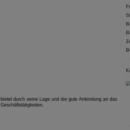
F
S
B
B
Z
B
K
 bietet durch seine Lage und die gute Anbindung an das
Geschäftstätigkeiten.