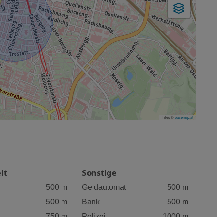
Tiles ©
basemap.at
it
Sonstige
500 m
Geldautomat
500 m
500 m
Bank
500 m
750 m
Polizei
1000 m