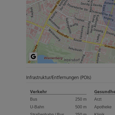
Infrastruktur/Entfernungen (POIs)
Verkehr
Gesundhe
Bus
250 m
Arzt
U-Bahn
500 m
Apotheke
Straßenbahn / Bus
250 m
Klinik