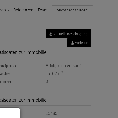
ngen
Referenzen
Team
Suchagent anlegen
Virtuelle Besichtigung
Website
asisdaten zur Immobilie
aufpreis
Erfolgreich verkauft
2
läche
ca. 62 m
immer
3
asisdaten zur Immobilie
bjektnr.
15485