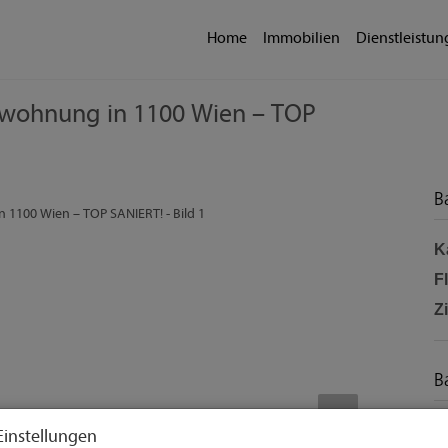
Home
Immobilien
Dienstleistu
mswohnung in 1100 Wien – TOP
B
K
F
Z
B
O
Einstellungen