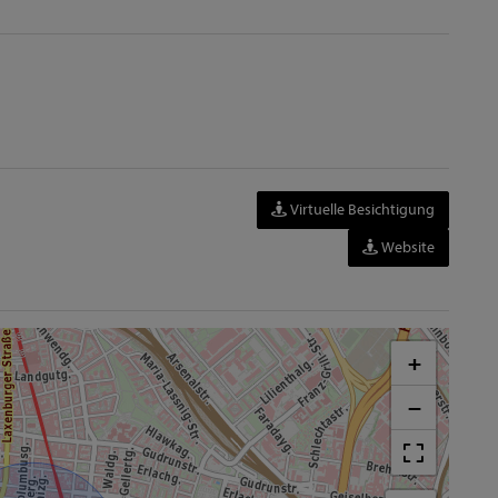
Virtuelle Besichtigung
Website
+
−