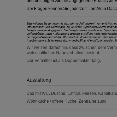
und bestätigen Sie die angegebene E-Mail-Adre
Bei Fragen können Sie jederzeit Herr Aldin Daci
Bitte nehmen Sie zur Kenntnis, dass wir nur Anfragen mit Vor- und Na
Informationen und Unterlagen, die uns vom Eigentümer/Mieter und/ode
Energieausweisvorlagegesetz: Ein Energieausweis wurde vom Eigentümer
Vorlagepflicht, sowie Aufforderung zu seiner Erstellung noch nicht vorgel
der angebotenen Immobilie. Wir möchten darauf hinweisen, dass wir als
Abgeber besteht. Es kann sein, dass manche Bilder AI modifiziert wurden. M
Wir weisen darauf hin, dass zwischen dem Vermit
wirtschaftliches Naheverhältnis besteht.
Der Vermittler ist als Doppelmakler tätig.
Ausstattung
Bad mit WC
Dusche
Estrich
Fliesen
Kabelkanä
Wohnküche / offene Küche
Zentralheizung