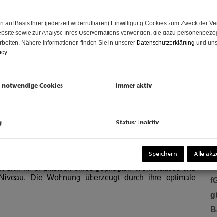
Z
V
n auf Basis Ihrer (jederzeit widerrufbaren) Einwilligung Cookies zum Zweck der V
bsite sowie zur Analyse Ihres Userverhaltens verwenden, die dazu personenbez
O
rbeiten. Nähere Informationen finden Sie in unserer
Datenschutzerklärung
und uns
K
icy
.
N
F
h notwendige Cookies
immer aktiv
W
K
g
Status: inaktiv
B
W
 in 1100 Wien!
K
Speichern
Alle akz
H
t sich im 3. Liftstock eines gepflegten Wohnhauses und
Niveau. Die Wohnung überzeugt durch ihre optimale
f
gü
B