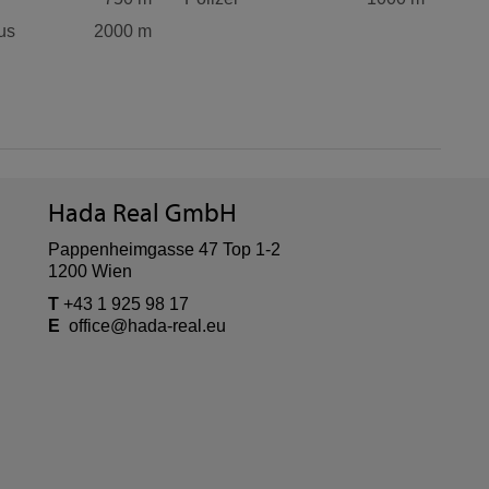
us
2000 m
Hada Real GmbH
Pappenheimgasse 47 Top 1-2
1200 Wien
T
+43 1 925 98 17
E
office@hada-real.eu