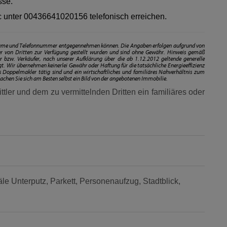
sse.
c unter
00436641020156
telefonisch erreichen.
chname und Telefonnummer entgegennehmen können. Die Angaben erfolgen aufgrund von
r von Dritten zur Verfügung gestellt wurden und sind ohne Gewähr. Hinweis gemäß
 bzw. Verkäufer, nach unserer Aufklärung über die ab 1.12.2012 geltende generelle
egt. Wir übernehmen keinerlei Gewähr oder Haftung für die tatsächliche Energieeffizienz
 Doppelmakler tätig sind und ein wirtschaftliches und familiäres Nahverhältnis zum
achen Sie sich am Besten selbst ein Bild von der angebotenen Immobilie.
tler und dem zu vermittelnden Dritten ein familiäres oder
le Unterputz
Parkett
Personenaufzug
Stadtblick