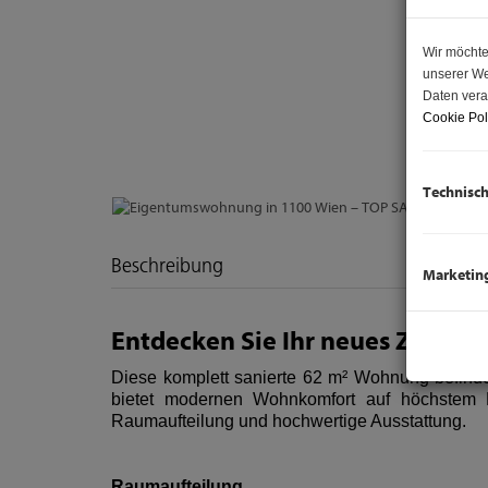
Wir möchte
unserer We
Daten vera
Cookie Pol
Technisc
Beschreibung
Marketin
Entdecken Sie Ihr neues Zuhause
Diese komplett sanierte 62 m² Wohnung befinde
bietet modernen Wohnkomfort auf höchstem 
Raumaufteilung und hochwertige Ausstattung.
Raumaufteilung