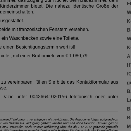
Vorzimmer, das Zugang zur Küche, dem Badezimmer, dem
F
inderzimmer bietet. Die nahezu identische Größe der
gemeinschaften.
W
usgestattet.
K
ide mit französischen Fenstern versehen.
B
 ein Waschbecken sowie eine Toilette.
W
einen Besichtigungstermin wert ist!
K
etet, mit einer Bruttomiete von € 1.080,79
A
H
f
u vereinbaren, füllen Sie bitte das Kontaktformular aus
gü
sse.
B
n Dacic unter
00436641020156
telefonisch oder unter
L
B
B
chname und Telefonnummer entgegennehmen können. Die Angaben erfolgen aufgrund von
r von Dritten zur Verfügung gestellt wurden und sind ohne Gewähr. Hinweis gemäß
M
 bzw. Verkäufer, nach unserer Aufklärung über die ab 1.12.2012 geltende generelle
egt. Wir übernehmen keinerlei Gewähr oder Haftung für die tatsächliche Energieeffizienz