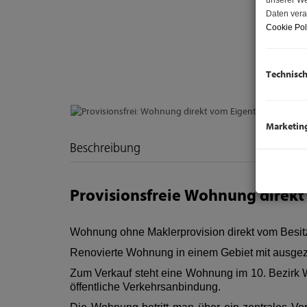
unserer We
Daten vera
Cookie Pol
Technisc
Marketin
Beschreibung
Provisionsfreie Wohnung direk
Wohnung ohne Maklerprovision direkt vom Besitz
Renovierte Wohnung in einem Gebiet mit ausgezei
Zum Verkauf steht eine Wohnung im 10. Bezirk Wi
öffentliche Verkehrsanbindung.