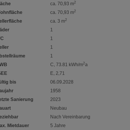
2
läche
ca. 70,93 m
2
ohnfläche
ca. 70,93 m
2
ellerfläche
ca. 3 m
äder
1
C
1
eller
1
bstellräume
1
2
WB
C, 73.81 kWh/m
a
GEE
E, 2,71
ltig bis
06.09.2028
aujahr
1958
etzte Sanierung
2023
auart
Neubau
eziehbar
Nach Vereinbarung
ax. Mietdauer
5 Jahre