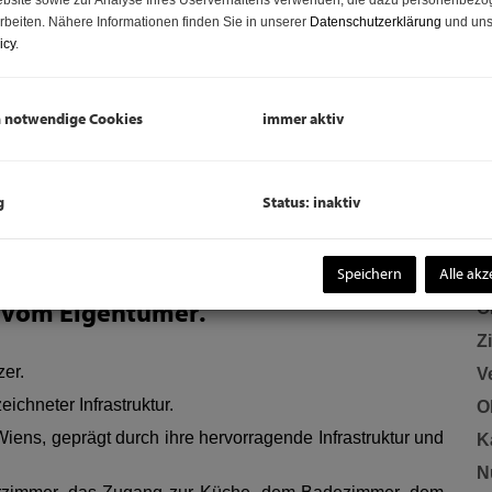
bsite sowie zur Analyse Ihres Userverhaltens verwenden, die dazu personenbez
So
rbeiten. Nähere Informationen finden Sie in unserer
Datenschutzerklärung
und uns
icy
.
Um
mo
h notwendige Cookies
immer aktiv
G
G
g
Status: inaktiv
B
Speichern
Alle akz
t vom Eigentümer.
O
Z
er.
V
chneter Infrastruktur.
O
ens, geprägt durch ihre hervorragende Infrastruktur und
K
N