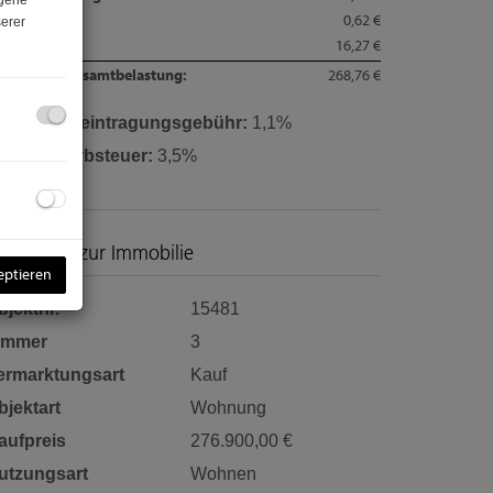
ogene
nstiges:
0,62 €
erer
satzsteuer:
16,27 €
natliche Gesamtbelastung:
268,76 €
rundbucheintragungsgebühr:
1,1%
runderwerbsteuer:
3,5%
asisdaten zur Immobilie
eptieren
bjektnr.
15481
immer
3
ermarktungsart
Kauf
bjektart
Wohnung
aufpreis
276.900,00 €
utzungsart
Wohnen