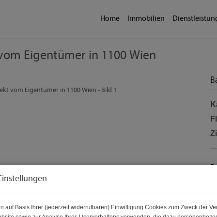
Home
Immobilien
Dienstleistu
 vom Eigentümer in 1100 Wien
B
K
F
Z
P
Einstellungen
Ka
Be
n auf Basis Ihrer (jederzeit widerrufbaren) Einwilligung Cookies zum Zweck der V
Re