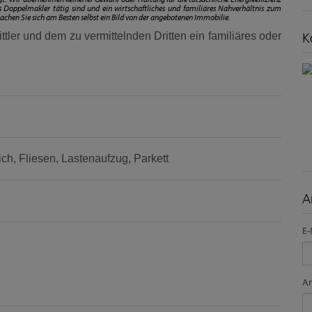
 Doppelmakler tätig sind und ein wirtschaftliches und familiäres Nahverhältnis zum
achen Sie sich am Besten selbst ein Bild von der angebotenen Immobilie.
tler und dem zu vermittelnden Dritten ein familiäres oder
K
ich
Fliesen
Lastenaufzug
Parkett
A
E-
A