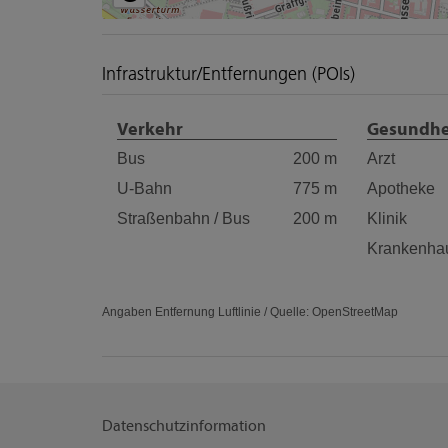
Infrastruktur/Entfernungen (POIs)
Verkehr
Gesundhe
Bus
200 m
Arzt
U-Bahn
775 m
Apotheke
Straßenbahn / Bus
200 m
Klinik
Krankenha
Angaben Entfernung Luftlinie / Quelle: OpenStreetMap
Datenschutzinformation