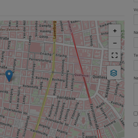
V
+
N
−
Te
Na