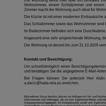
Die Wohnung betritt man über ein zentrales 
Wohnzimmer, einem Schlafzimmer und einem K
Zimmer macht die Wohnung auch ideal für Wohn
Die Küche ist mit einer modernen Einbauküche a
Das Schlafzimmer sowie das Wohnzimmer sind be
Im Badezimmer befinden sich eine Duschkabine,
Insgesamt eine sehr ansprechende Wohnung, die 
Die Wohnung ist derzeit bis zum 31.10.2029 vermi
Kontakt und Besichtigung:
Um schnellstmöglich einen Besichtigungstermin z
und bestätigen Sie die angegebene E-Mail-Adre
Bei Fragen können Sie jederzeit Herr Aldi
a.dacic@hada-rela.eu erreichen.
Bitte nehmen Sie zur Kenntnis, dass wir nur Anfragen mit Vor- und Na
Informationen und Unterlagen, die uns vom Eigentümer/Mieter und/ode
Energieausweisvorlagegesetz: Ein Energieausweis wurde vom Eigentümer
Vorlagepflicht, sowie Aufforderung zu seiner Erstellung noch nicht vorgel