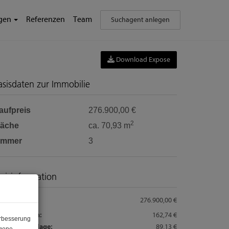
ngen
Referenzen
Team
Suchagent anlegen
Download Expose
asisdaten zur Immobilie
aufpreis
276.900,00 €
2
läche
ca. 70,93 m
immer
3
reisinformation
ufpreis:
276.900,00 €
triebskosten:
162,74 €
erbesserung
paraturrücklage:
89,13 €