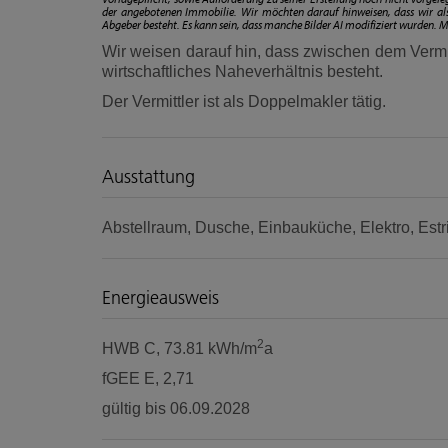
der angebotenen Immobilie. Wir möchten darauf hinweisen, dass wir als
Abgeber besteht. Es kann sein, dass manche Bilder AI modifiziert wurden. M
Wir weisen darauf hin, dass zwischen dem Vermit
wirtschaftliches Naheverhältnis besteht.
Der Vermittler ist als Doppelmakler tätig.
Ausstattung
Abstellraum
Dusche
Einbauküche
Elektro
Estr
Energieausweis
2
HWB
C, 73.81 kWh/m
a
fGEE
E, 2,71
gültig bis
06.09.2028