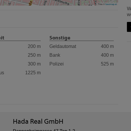
Tiles ©
basemap.at
W
w
it
Sonstige
200 m
Geldautomat
400 m
250 m
Bank
400 m
300 m
Polizei
525 m
us
1225 m
Hada Real GmbH