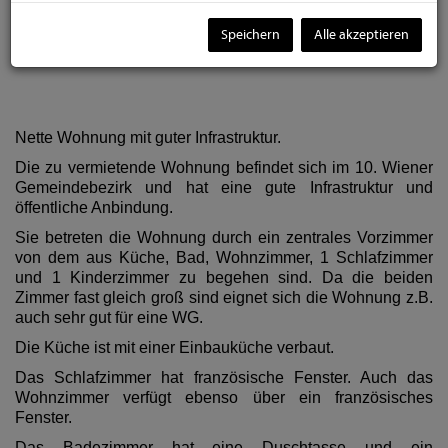
ACHTUNG: Die Bilder sind Beispielbilder. Die
Wohnung wird gerade saniert. - ERSTBEZUG nach
Speichern
Alle akzeptieren
sanierung!
Nette Wohnung mit guter Infrastruktur.
Die zu vermietende Wohnung befindet sich im 10. Wiener
Gemeindebezirk und hat eine gute Infrastruktur und
öffentliche Anbindung.
Sie betreten die Wohnung durch ein zentrales Vorzimmer
von dem aus Küche, Bad, Wohnzimmer, 1 Schlafzimmer
und 1 Kinderzimmer zu begehen sind. Da die beiden
Zimmer fast gleich groß sind eignet sich die Wohnung z.B.
auch sehr gut für eine WG.
Die Küche ist mit einer Einbauküche verbaut.
Das Schlafzimmer hat französische Fenster. Auch das
Wohnzimmer verfügt ebenso über ein französisches
Fenster.
Das Badezimmer hat eine Duschtasse und ein