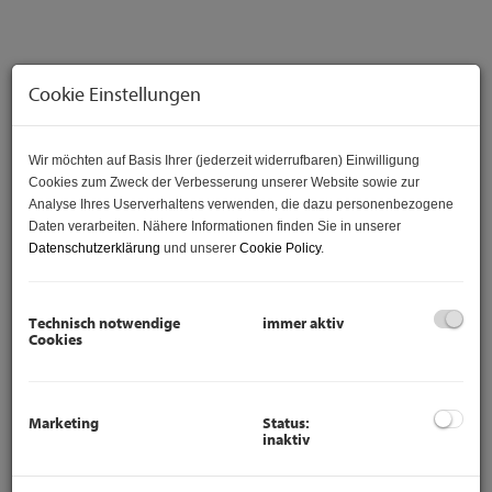
Cookie Einstellungen
Wir möchten auf Basis Ihrer (jederzeit widerrufbaren) Einwilligung
Cookies zum Zweck der Verbesserung unserer Website sowie zur
Analyse Ihres Userverhaltens verwenden, die dazu personenbezogene
Daten verarbeiten. Nähere Informationen finden Sie in unserer
Datenschutzerklärung
und unserer
Cookie Policy
.
Beschreibung
Technisch notwendige
immer aktiv
Cookies
Neue Geschäftsfläche mit insgesamt
ca. 111m² in einem neu gebauten
Marketing
Status:
Gebäude wird vermietet.
inaktiv
Das hier angebotene Objekt ist ein Geschäftslokal mit