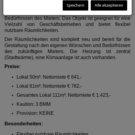
insgesamt 111m² Fläche, aufgeteilt in zwei separate Lokale
Speichern
Alle akzeptieren
mit 61m² und 50m² Fläche. Die Lokale können einzeln
oder gemeinsam angemietet werden, je nach den
Bedürfnissen des Mieters. Das Objekt ist geeignet für eine
Vielzahl von Geschäftsbetrieben und bietet flexibel
nutzbare Räumlichkeiten.
Der Räumlichkeiten sind komplett neu und bereit für die
Gestaltung nach den eigenen Wünschen und Bedürfnissen
des zukünftigen Mieters. Die Heizung ist zentral
(Stadtwärme), eine Klimaanlage ist auch vorhanden.
Preise:
Lokal 50m²: Nettomiete € 641,-
Lokal 61m²: Nettomiete € 782,-
Gesamtes Lokal 111m²: Nettomiete € 1.423,-
Kaution: 3 BMM
Provision: KEINE
Besonderheiten:
Flexibel nutzbare Räumlichkeiten