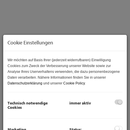
Cookie Einstellungen
Wir möchten auf Basis Ihrer (jederzeit widerrufbaren) Einwilligung
Cookies zum Zweck der Verbesserung unserer Website sowie zur
Analyse Ihres Userverhaltens verwenden, die dazu personenbezogene
Daten verarbeiten. Nähere Informationen finden Sie in unserer
Beschreibung
Datenschutzerklärung
und unserer
Cookie Policy
.
Wohntraum in herrlicher Grünruhelage!
Technisch notwendige
immer aktiv
Cookies
Doppelhaushälften gibt es zurzeit in fast jedem Ort zu
kaufen, DIESES HIER hat eine wirklich tolle Ruhelage,
sind perfekt geplant und ausgestattet und Sie sind im Nu in
der Landeshauptstadt Wien.
Marketing
Status: