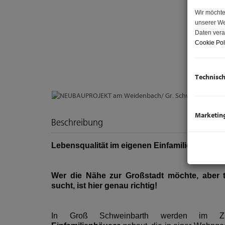
Wir möchte
unserer We
Daten vera
Cookie Pol
Technisc
Marketin
Beschreibung
Lebensqualität im eigenen Einfamilienhaus -
Wer die Nähe zur Großstadt möchte, aber 
sucht, ist hier genau richtig!
In Groß Schweinbarth werden im 