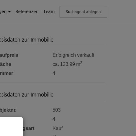
ngen
Referenzen
Team
Suchagent anlegen
asisdaten zur Immobilie
aufpreis
Erfolgreich verkauft
2
läche
ca. 123,99 m
immer
4
asisdaten zur Immobilie
bjektnr.
503
immer
4
ermarktungsart
Kauf