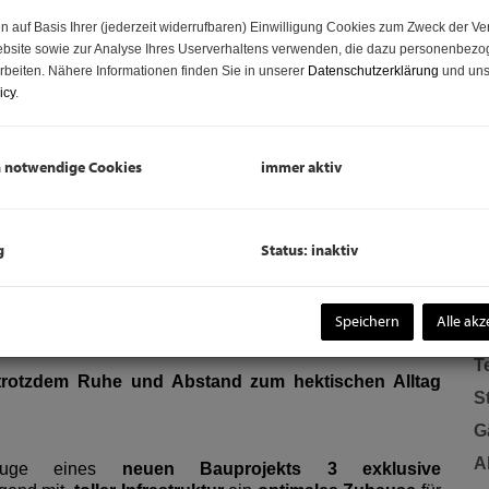
O
n auf Basis Ihrer (jederzeit widerrufbaren) Einwilligung Cookies zum Zweck der V
K
bsite sowie zur Analyse Ihres Userverhaltens verwenden, die dazu personenbez
N
rbeiten. Nähere Informationen finden Sie in unserer
Datenschutzerklärung
und uns
icy
.
F
W
h notwendige Cookies
immer aktiv
G
B
T
g
Status: inaktiv
B
W
 mit guter Anbindung - Hochwertige Ausstattung
Speichern
Alle akz
B
T
trotzdem Ruhe und Abstand zum hektischen Alltag
S
G
A
Zuge eines
neuen Bauprojekts 3 exklusive