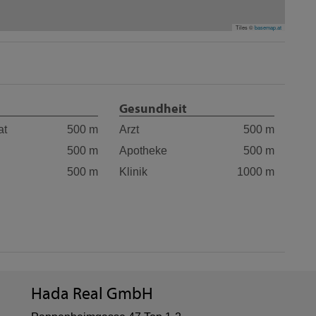
Tiles ©
basemap.at
Gesundheit
at
500 m
Arzt
500 m
500 m
Apotheke
500 m
500 m
Klinik
1000 m
Hada Real GmbH