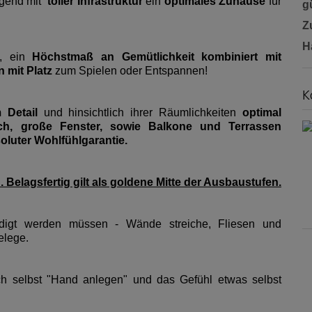
egend mit
toller Infrastruktur
ein
optimales Zuhause
für
gü
Z
H
, ein
Höchstmaß an Gemütlichkeit kombiniert mit
 mit Platz
zum Spielen oder Entspannen!
K
 Detail
und hinsichtlich ihrer Räumlichkeiten
optimal
ch, große Fenster, sowie Balkone und Terrassen
oluter Wohlfühlgarantie.
Belagsfertig gilt als goldene Mitte der Ausbaustufen.
ledigt werden müssen - Wände streiche, Fliesen und
elege.
och selbst "Hand anlegen" und das Gefühl etwas selbst