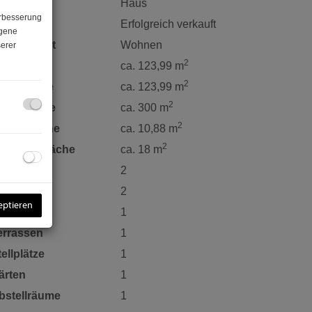
bjektart
Haus
erbesserung
aufpreis
Erfolgreich verkauft
ogene
utzungsart
Wohnen
erer
2
läche
ca. 123,99 m
2
ohnfläche
ca. 123,99 m
2
rundfläche
ca. 300 m
2
alkonfläche
ca. 10,88 m
2
errassenfläche
ca. 18 m
äder
2
C
2
eptieren
alkone
1
errassen
1
tellplätze
1
ärten
1
bstellräume
1