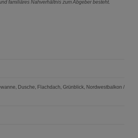
 und familiäres Nahverhältnis zum Abgeber besteht.
ewanne
Dusche
Flachdach
Grünblick
Nordwestbalkon /