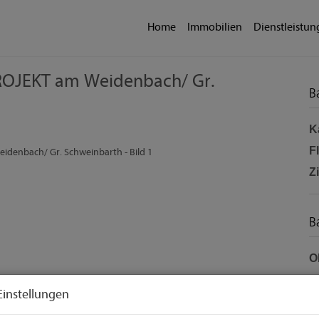
Home
Immobilien
Dienstleistu
PROJEKT am Weidenbach/ Gr.
B
K
F
Z
B
O
Z
Einstellungen
V