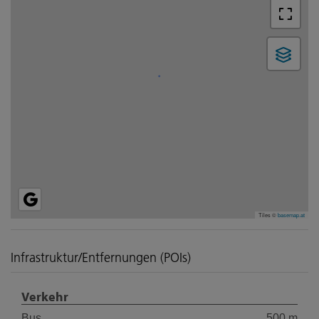
Tiles ©
basemap.at
Infrastruktur/Entfernungen (POIs)
Verkehr
Bus
500 m