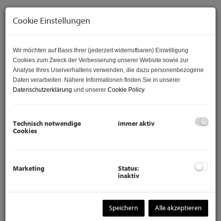
Cookie Einstellungen
Wir möchten auf Basis Ihrer (jederzeit widerrufbaren) Einwilligung
Cookies zum Zweck der Verbesserung unserer Website sowie zur
Analyse Ihres Userverhaltens verwenden, die dazu personenbezogene
Daten verarbeiten. Nähere Informationen finden Sie in unserer
Datenschutzerklärung
und unserer
Cookie Policy
.
Technisch notwendige
immer aktiv
Cookies
Beschreibung
Betriebsgrundstück
Marketing
Status:
inaktiv
Hier sucht ein Betriebsgrundstück in einem Gewerbegebiet
Speichern
Alle akzeptieren
einen neuen Besitzer.