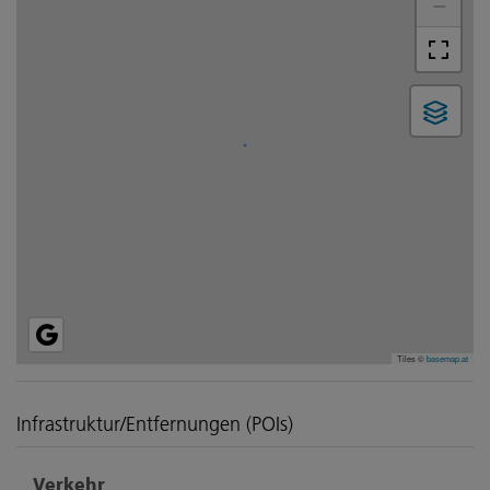
−
Tiles ©
basemap.at
Infrastruktur/Entfernungen (POIs)
Verkehr