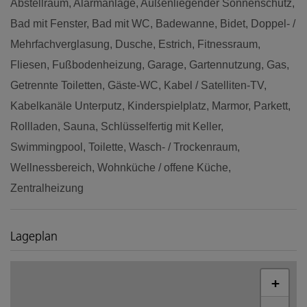
Abstellraum
Alarmanlage
Außenliegender Sonnenschutz
Bad mit Fenster
Bad mit WC
Badewanne
Bidet
Doppel- /
Mehrfachverglasung
Dusche
Estrich
Fitnessraum
Fliesen
Fußbodenheizung
Garage
Gartennutzung
Gas
Getrennte Toiletten
Gäste-WC
Kabel / Satelliten-TV
Kabelkanäle Unterputz
Kinderspielplatz
Marmor
Parkett
Rollladen
Sauna
Schlüsselfertig mit Keller
Swimmingpool
Toilette
Wasch- / Trockenraum
Wellnessbereich
Wohnküche / offene Küche
Zentralheizung
Lageplan
+