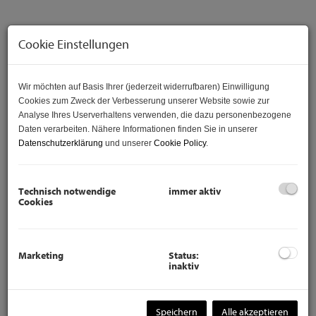
Cookie Einstellungen
Wir möchten auf Basis Ihrer (jederzeit widerrufbaren) Einwilligung
Cookies zum Zweck der Verbesserung unserer Website sowie zur
Analyse Ihres Userverhaltens verwenden, die dazu personenbezogene
Daten verarbeiten. Nähere Informationen finden Sie in unserer
Datenschutzerklärung
und unserer
Cookie Policy
.
Beschreibung
Technisch notwendige
immer aktiv
Cookies
4 Zimmer Wohnung im 1. Bezirk ist ab sofort zur
Verfügung!
Marketing
Status:
Diese praktisch durchdachte Wohnung im 1. Bezirk steht
inaktiv
ab sofort zum Verkauf - geplant ist es die Wohnung leer zu
übergeben, jedoch können nach vorheriger Absprache mit
dem derzeitigen Mieter Möbel übernommen werden.
Speichern
Alle akzeptieren