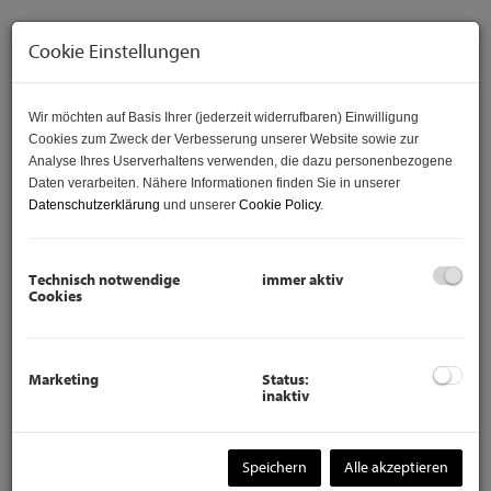
Cookie Einstellungen
Wir möchten auf Basis Ihrer (jederzeit widerrufbaren) Einwilligung
Cookies zum Zweck der Verbesserung unserer Website sowie zur
Analyse Ihres Userverhaltens verwenden, die dazu personenbezogene
Daten verarbeiten. Nähere Informationen finden Sie in unserer
Datenschutzerklärung
und unserer
Cookie Policy
.
Technisch notwendige
immer aktiv
Beschreibung
Cookies
Diese sanierungsbedürftige 4 -
Marketing
Status:
inaktiv
Zimmer - Wohnung in guter Lage im
19. Bezirk steht zum Kauf bereit!
Speichern
Alle akzeptieren
Die Wohnung ist bis zum 10/2022 wie nachfolgend