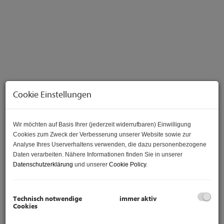
Cookie Einstellungen
Wir möchten auf Basis Ihrer (jederzeit widerrufbaren) Einwilligung
Beschreibung
Cookies zum Zweck der Verbesserung unserer Website sowie zur
Analyse Ihres Userverhaltens verwenden, die dazu personenbezogene
Daten verarbeiten. Nähere Informationen finden Sie in unserer
Hier steht die befristet bis 29.2.2028 sanierte 3-Zimmer
Datenschutzerklärung
und unserer
Cookie Policy
.
Wohnung mit ca. 58 m² Wohnnutzfläche zum Kauf zur
Verfügung. Die monatlichen Mietername betragen 950 €.
Die Wohnung wurde 2019 generalsaniert.
Technisch notwendige
immer aktiv
Cookies
Hier wohnen Sie in toller Lage nahe dem Kurpark Oberlaa,
dem Bömischem Prater und erstklassiger Infrastruktur: